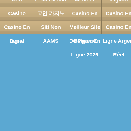
Gamstop
Casino
Online Non
코인 카지노
UK
Casino En
Casino En
Gamstop
Casino E
Casino
Bonus Sans
Casinos UK
Casino En
Siti Non
Aams
Meilleur Site
Ligne
Ligne
Online Este
Casino E
Ligne
Depot
Ligne
AAMS
De Poker En
Belgique
Ligne Arge
Ligne 2026
Réel