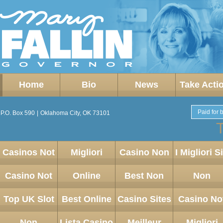
Home
Bio
News
Take Acti
Paid for 
P.O. Box 590
|
Oklahoma City, OK 73101
T
Casinos Not
Migliori
Casino Non
I Migliori Si
On Gamstop
Casino Not
Casino
Online
Best Non
Aams
Di Poker
Non
On Gamstop
Top UK Slot
Best Online
Casino
Online
Casino Sites
Gamstop
Gamstop 
Casino No
Online
Sites
Non
Betting Sites
Lista Casino
Casinos
Meilleur
Not On
On Gamst
Casinos
Migliori