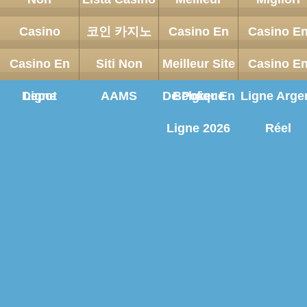
Gamstop
Casino
Online Non
코인 카지노
UK
Casino En
Casino En
Gamstop
Casino E
Casino
Bonus Sans
Casinos UK
Casino En
Siti Non
Aams
Meilleur Site
Ligne
Ligne
Online Este
Casino E
Ligne
Depot
Ligne
AAMS
De Poker En
Belgique
Ligne Arge
Ligne 2026
Réel