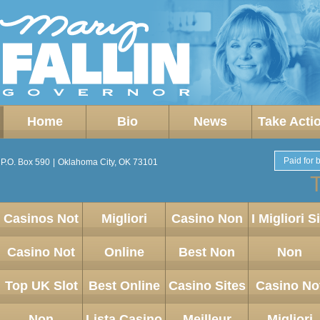
Home
Bio
News
Take Acti
Paid for 
P.O. Box 590
|
Oklahoma City, OK 73101
T
Casinos Not
Migliori
Casino Non
I Migliori Si
On Gamstop
Casino Not
Casino
Online
Best Non
Aams
Di Poker
Non
On Gamstop
Top UK Slot
Best Online
Casino
Online
Casino Sites
Gamstop
Gamstop 
Casino No
Online
Sites
Non
Betting Sites
Lista Casino
Casinos
Meilleur
Not On
On Gamst
Casinos
Migliori